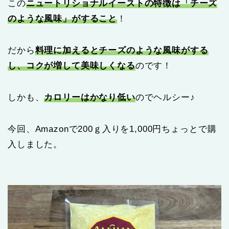
この
ニュートリショナルイーストの特徴は「チーズ
の
ような
風味」がすること
！
だから
料理に加えるとチーズの
ような
風味がする
し、コクが増して美味しくなる
のです！
しかも、
カロリーはかなり低い
のでヘルシー♪
今回、Amazonで200ｇ入りを1,000円ちょっとで購
入しました。