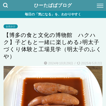
ひーたぱぱブログ
毎日の「気になる」を、わかりやすく
お出かけ
【博多の食と文化の博物館 ハクハ
ク】子どもと一緒に楽しめる♪明太子
づくり体験と工場見学（明太子のふく
や）
2024年10月29日
/
2025年5月2日