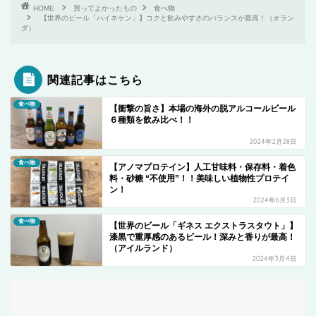
HOME
買ってよかったもの
食べ物
【世界のビール「ハイネケン」】コクと飲みやすさのバランスが最高！（オラン
ダ）
関連記事はこちら
食べ物
【衝撃の旨さ】本場の海外の脱アルコールビール
６種類を飲み比べ！！
2024年2月28日
食べ物
【アノマプロテイン】人工甘味料・保存料・着色
料・砂糖 “不使用”！！美味しい植物性プロテイ
ン！
2024年6月3日
食べ物
【世界のビール「ギネス エクストラスタウト」】
漆黒で重厚感のあるビール！深みと香りが最高！
（アイルランド）
2024年3月4日