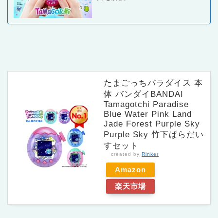
たまごっちパラダイス 本
体 バンダイBANDAI
Tamagotchi Paradise
Blue Water Pink Land
Jade Forest Purple Sky
Purple Sky 竹下ぱらだい
すセット
created by
Rinker
Amazon
楽天市場