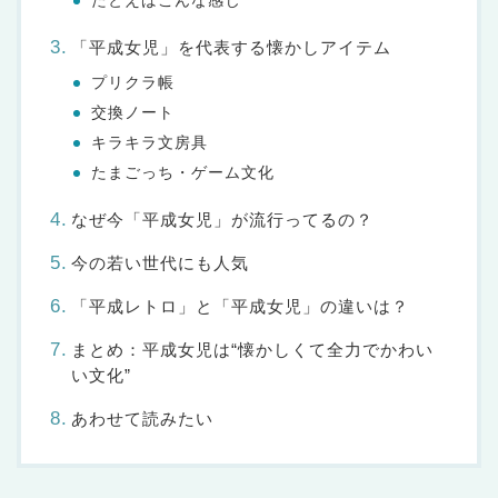
たとえばこんな感じ
「平成女児」を代表する懐かしアイテム
プリクラ帳
交換ノート
キラキラ文房具
たまごっち・ゲーム文化
なぜ今「平成女児」が流行ってるの？
今の若い世代にも人気
「平成レトロ」と「平成女児」の違いは？
まとめ：平成女児は“懐かしくて全力でかわい
い文化”
あわせて読みたい