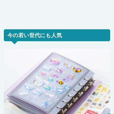
今の若い世代にも人気