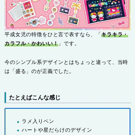
平成女児の特徴をひと言で表すなら、「
キラキラ・
カラフル・かわいい！
」です。
今のシンプル系デザインとはちょっと違って、当時
は「盛る」のが正義でした。
たとえばこんな感じ
ラメ入りペン
ハートや星だらけのデザイン