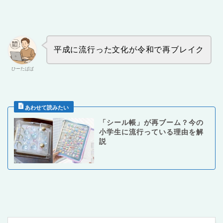
平成に流行った文化が令和で再ブレイク
ひーたぱぱ
「シール帳」が再ブーム？今の
小学生に流行っている理由を解
説