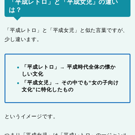
「平成レトロ」と「平成女児」の違い
は？
「平成レトロ」と「平成女児」と似た言葉ですが、
少し違います。
「平成レトロ」→ 平成時代全体の懐か
しい文化
「平成女児」→ その中でも“女の子向け
文化”に特化したもの
というイメージです。