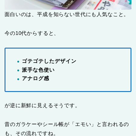
面白いのは、平成を知らない世代にも人気なこと。
今の10代からすると、
ゴテゴテしたデザイン
派手な色使い
アナログ感
が逆に新鮮に見えるそうです。
昔のガラケーやシール帳が「エモい」と言われるの
も、その流れですね。