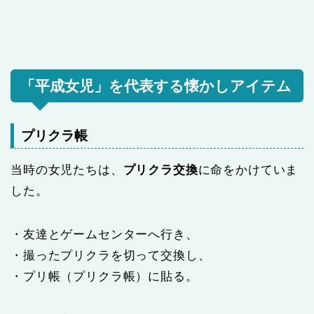
「平成女児」を代表する懐かしアイテム
プリクラ帳
当時の女児たちは、
プリクラ交換
に命をかけていま
した。
・友達とゲームセンターへ行き、
・撮ったプリクラを切って交換し、
・プリ帳（プリクラ帳）に貼る。