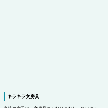
キラキラ文房具