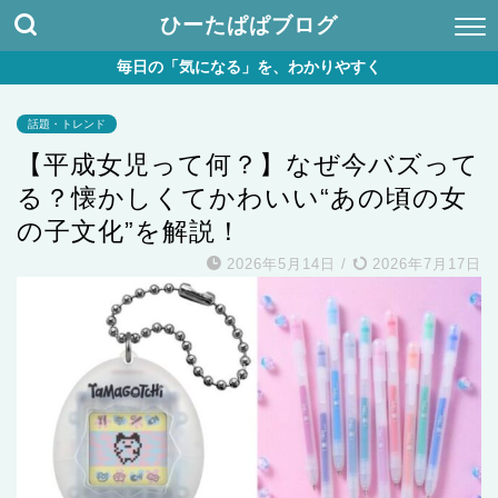
ひーたぱぱブログ
毎日の「気になる」を、わかりやすく
話題・トレンド
【平成女児って何？】なぜ今バズって
る？懐かしくてかわいい“あの頃の女
の子文化”を解説！
2026年5月14日
/
2026年7月17日