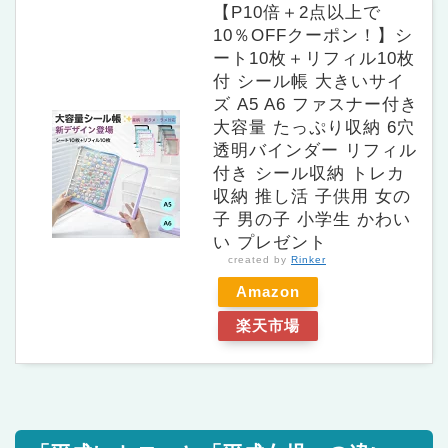
【P10倍＋2点以上で
10％OFFクーポン！】シ
ート10枚＋リフィル10枚
付 シール帳 大きいサイ
ズ A5 A6 ファスナー付き
大容量 たっぷり収納 6穴
透明バインダー リフィル
付き シール収納 トレカ
収納 推し活 子供用 女の
子 男の子 小学生 かわい
い プレゼント
created by
Rinker
Amazon
楽天市場