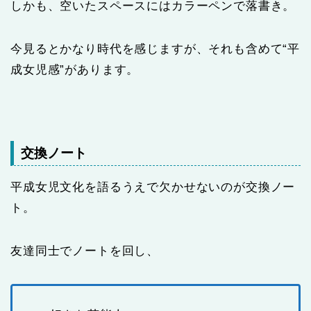
しかも、空いたスペースにはカラーペンで落書き。
今見るとかなり時代を感じますが、それも含めて“平
成女児感”があります。
交換ノート
平成女児文化を語るうえで欠かせないのが交換ノー
ト。
友達同士でノートを回し、