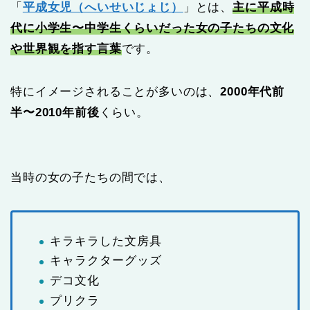
「
平成女児（へいせいじょじ）
」とは、
主に平成時
代に小学生〜中学生くらいだった女の子たちの文化
や世界観を指す言葉
です。
特にイメージされることが多いのは、
2000年代前
半〜2010年前後
くらい。
当時の女の子たちの間では、
キラキラした文房具
キャラクターグッズ
デコ文化
プリクラ