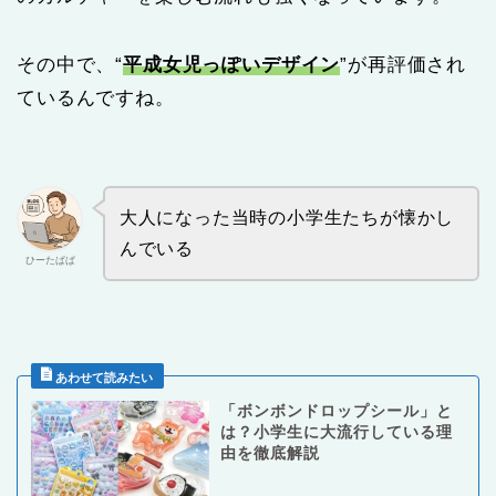
その中で、“
平成女児っぽいデザイン
”が再評価され
ているんですね。
大人になった当時の小学生たちが懐かし
んでいる
ひーたぱぱ
「ボンボンドロップシール」と
は？小学生に大流行している理
由を徹底解説