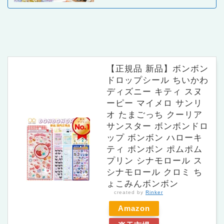
【正規品 新品】ボンボン
ドロップシール ちいかわ
ディズニー キティ スヌ
ーピー マイメロ サンリ
オ たまごっち クーリア
サンスター ボンボンドロ
ップ ボンボン ハローキ
ティ ボンボン ポムポム
プリン シナモロール ス
シナモロール クロミ ち
ょこみんボンボン
created by
Rinker
Amazon