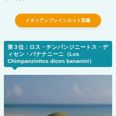
イタリアンブレインロット図鑑
第３位：ロス・チンパンジニートス・デ
ィセン・バナナニーニ（Los
Chimpanzinitos dicen bananini）