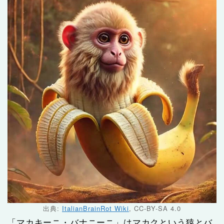
出典:
ItalianBrainRot Wiki
, CC-BY-SA 4.0
「マカキーニ・バナニーニ」はマカクという猿とバ