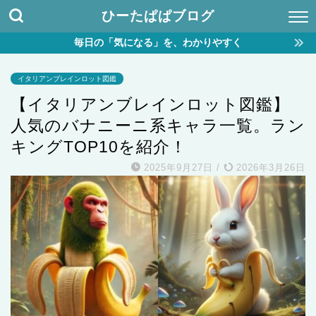
ひーたぱぱブログ
毎日の「気になる」を、わかりやすく
イタリアンブレインロット図鑑
【イタリアンブレインロット図鑑】
人気のバナニーニ系キャラ一覧。ラン
キングTOP10を紹介！
2025年9月27日
/
2026年3月26日