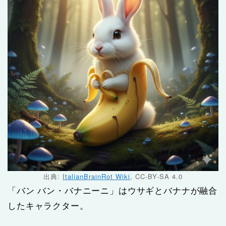
出典:
ItalianBrainRot Wiki
, CC-BY-SA 4.0
「バン バン・バナニーニ」はウサギとバナナが融合
したキャラクター。