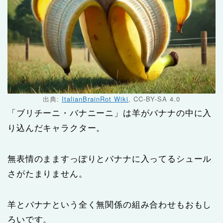
出典:
ItalianBrainRot Wiki
, CC-BY-SA 4.0
「ブリチーニ・バナニーニ」は羊がバナナの中に入
り込んだキャラクター。
無表情のまますっぽりとバナナに入ってるシュール
さがたまりません。
羊とバナナという全く無関係の組み合わせもおもし
ろいです。