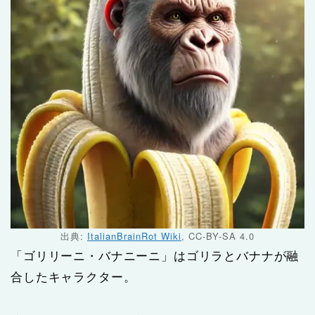
出典:
ItalianBrainRot Wiki
, CC-BY-SA 4.0
「ゴリリーニ・バナニーニ」はゴリラとバナナが融
合したキャラクター。