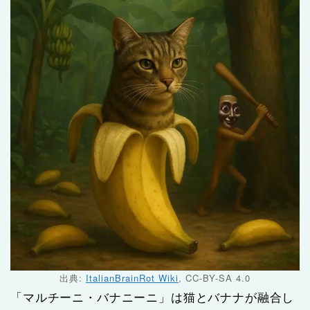
出典:
ItalianBrainRot Wiki
, CC-BY-SA 4.0
「マルチーニ・バナニーニ」は猫とバナナが融合し