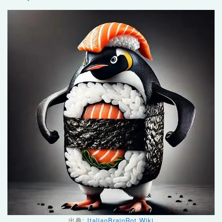
出典:
ItalianBrainRot Wiki