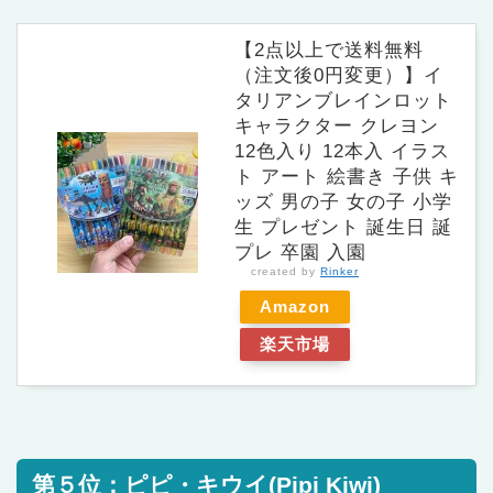
【2点以上で送料無料
（注文後0円変更）】イ
タリアンブレインロット
キャラクター クレヨン
12色入り 12本入 イラス
ト アート 絵書き 子供 キ
ッズ 男の子 女の子 小学
生 プレゼント 誕生日 誕
プレ 卒園 入園
created by
Rinker
Amazon
楽天市場
第５位：ピピ・キウイ(Pipi Kiwi)