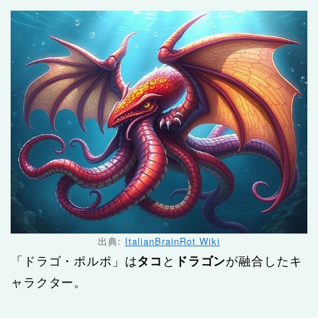
出典:
ItalianBrainRot Wiki
「ドラゴ・ポルポ」は
タコ
と
ドラゴン
が融合したキ
ャラクター。