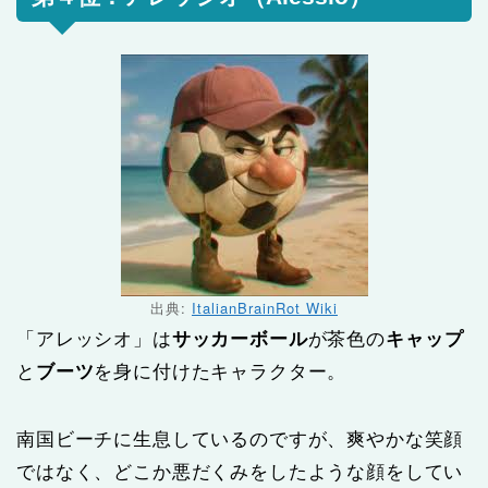
出典:
ItalianBrainRot Wiki
「アレッシオ」は
サッカーボール
が茶色の
キャップ
と
ブーツ
を身に付けたキャラクター。
南国ビーチに生息しているのですが、爽やかな笑顔
ではなく、どこか悪だくみをしたような顔をしてい