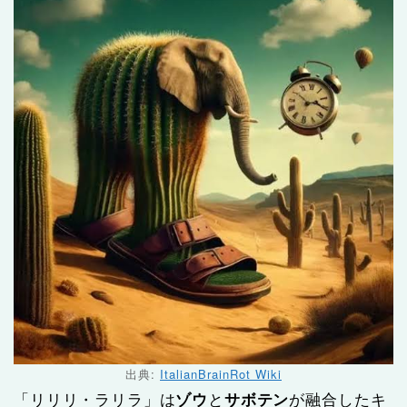
出典:
ItalianBrainRot Wiki
「リリリ・ラリラ」は
ゾウ
と
サボテン
が融合したキ