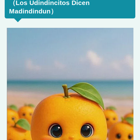
（Los Udindincitos Dicen
Madindindun）