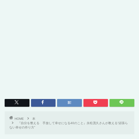
HOME
本
『自分を整える 手放して幸せになる40のこと』永松茂久さんが教える“頑張ら
ない幸せの作り方”