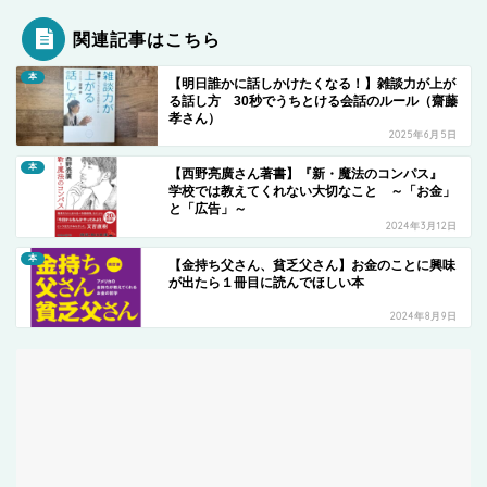
関連記事はこちら
本
【明日誰かに話しかけたくなる！】雑談力が上が
る話し方 30秒でうちとける会話のルール（齋藤
孝さん）
2025年6月5日
本
【西野亮廣さん著書】『新・魔法のコンパス』
学校では教えてくれない大切なこと ～「お金」
と「広告」～
2024年3月12日
本
【金持ち父さん、貧乏父さん】お金のことに興味
が出たら１冊目に読んでほしい本
2024年8月9日