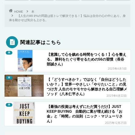
HOME
本
【人生の99.9%の問題は筋トレで解決できる！】悩みは自分の心の中にあり。身
体を動かせば気分も上がる。
関連記事はこちら
本
【意識して心を鎮める時間をつくる！】心を整え
る。 勝利をたぐり寄せるための56の習慣（長谷
部誠さん）
2025年6月5日
本
【「どうすべきか？」ではなく「自分はどうした
いか？」】世界一やさしい「やりたいこと」の見
つけ方 人生のモヤモヤから解放される自己理解メ
ソッド（八木仁平さん）
2025年6月22日
本
【最強の投資は考えずにただ買うだけ】JUST
KEEP BUYING 自動的に富が増え続ける「お
金」と「時間」の法則（ニック・マジューリさ
ん）
2025年12月25日