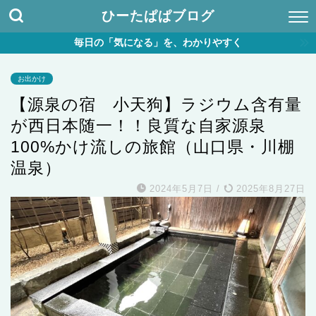
ひーたぱぱブログ
毎日の「気になる」を、わかりやすく
お出かけ
【源泉の宿 小天狗】ラジウム含有量
が西日本随一！！良質な自家源泉
100%かけ流しの旅館（山口県・川棚
温泉）
2024年5月7日
/
2025年8月27日