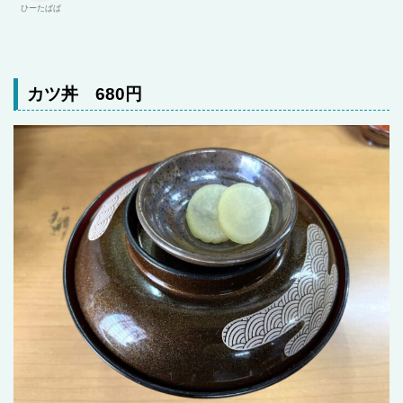
ひーたぱぱ
カツ丼 680円