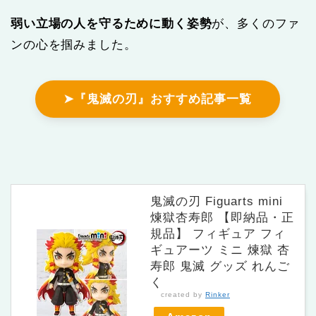
弱い立場の人を守るために動く姿勢
が、多くのファ
ンの心を掴みました。
➤『鬼滅の刃』おすすめ記事一覧
鬼滅の刃 Figuarts mini
煉獄杏寿郎 【即納品・正
規品】 フィギュア フィ
ギュアーツ ミニ 煉獄 杏
寿郎 鬼滅 グッズ れんご
く
created by
Rinker