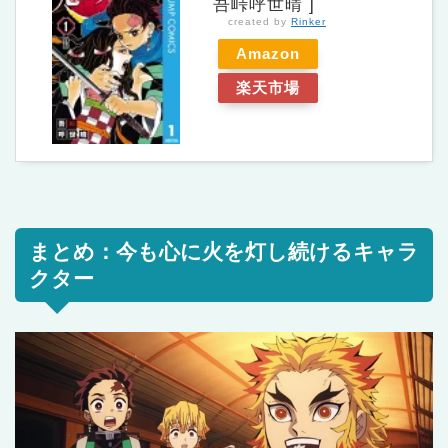
吾峠呼世晴 ]
created by
Rinker
Amazon
楽天市場
まとめ：今も心に火を灯し続けるキャラ
クター