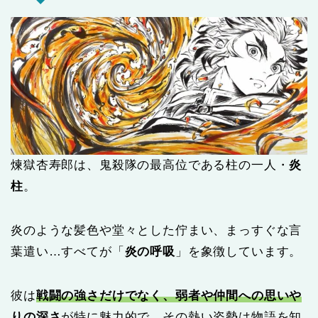
煉獄杏寿郎は、鬼殺隊の最高位である柱の一人・
炎
柱
。
炎のような髪色や堂々とした佇まい、まっすぐな言
葉遣い…すべてが「
炎の呼吸
」を象徴しています。
彼は
戦闘の強さだけでなく、弱者や仲間への思いや
りの深さ
が特に魅力的で、その熱い姿勢は物語を知