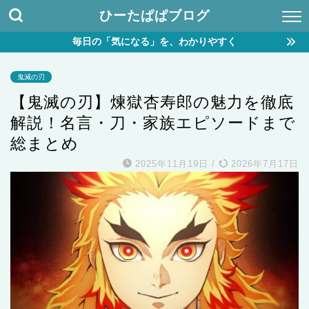
ひーたぱぱブログ
毎日の「気になる」を、わかりやすく
鬼滅の刃
【鬼滅の刃】煉獄杏寿郎の魅力を徹底
解説！名言・刀・家族エピソードまで
総まとめ
2025年11月19日
/
2026年7月17日