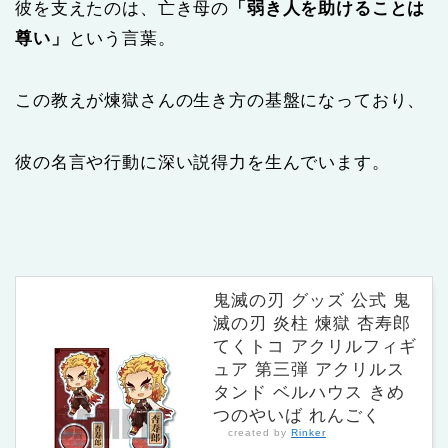
彼を支えたのは、亡き母の
「弱き人を助けることは
尊い」
という言葉。
この教えが煉獄さんの生き方の基盤になっており、
彼の名言や行動に深い説得力を生んでいます。
鬼滅の刃 グッズ 公式 鬼
滅の刃 炎柱 煉獄 杏寿郎
てくトコ アクリルフィギ
ュア 第三弾 アクリルス
タンド ベルハウス きめ
つのやいば れんごく
created by
Rinker