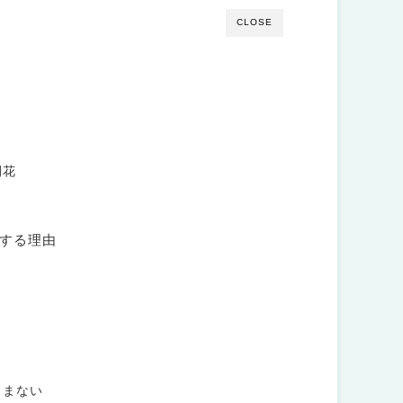
CLOSE
開花
する理由
しまない