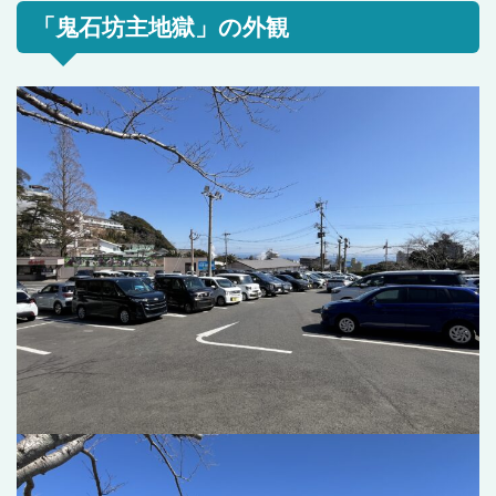
「鬼石坊主地獄」の外観