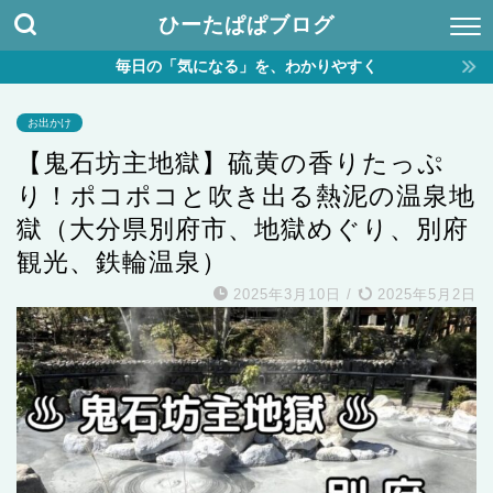
ひーたぱぱブログ
毎日の「気になる」を、わかりやすく
お出かけ
【鬼石坊主地獄】硫黄の香りたっぷ
り！ポコポコと吹き出る熱泥の温泉地
獄（大分県別府市、地獄めぐり、別府
観光、鉄輪温泉）
2025年3月10日
/
2025年5月2日