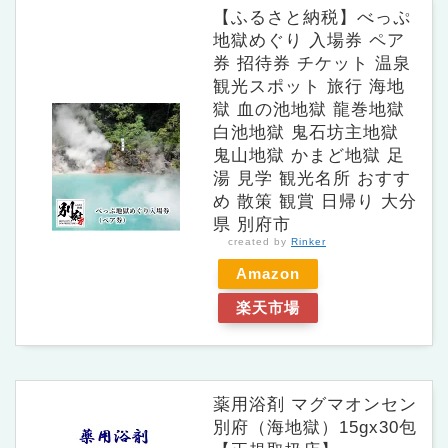
【ふるさと納税】べっぷ
地獄めぐり 入場券 ペア
券 招待券 チケット 温泉
観光スポット 旅行 海地
獄 血の池地獄 龍巻地獄
白池地獄 鬼石坊主地獄
鬼山地獄 かまど地獄 足
湯 見学 観光名所 おすす
め 散策 観賞 日帰り 大分
県 別府市
created by
Rinker
Amazon
楽天市場
薬用浴剤 マグマオンセン
別府（海地獄）15gx30包