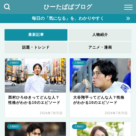
ひーたぱぱブログ
毎日の「気になる」を、わかりやすく
最新記事
人物紹介
話題・トレンド
アニメ・漫画
人物紹介
人物紹介
西村ひろゆきってどんな人？
大谷翔平ってどんな人？性格
性格がわかる10のエピソード
がわかる10のエピソード
2026年7月31日
2026年7月31日
人物紹介
人物紹介