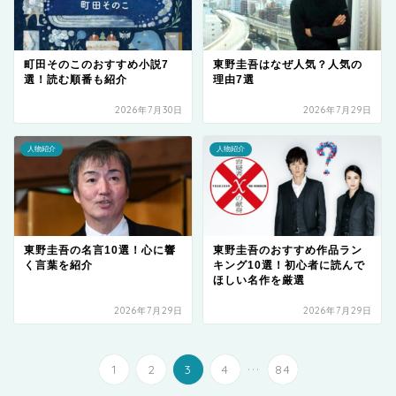
町田そのこのおすすめ小説7
東野圭吾はなぜ人気？人気の
選！読む順番も紹介
理由7選
2026年7月30日
2026年7月29日
人物紹介
人物紹介
東野圭吾の名言10選！心に響
東野圭吾のおすすめ作品ラン
く言葉を紹介
キング10選！初心者に読んで
ほしい名作を厳選
2026年7月29日
2026年7月29日
...
1
2
3
4
84