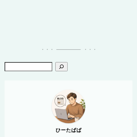
ひーたぱぱ