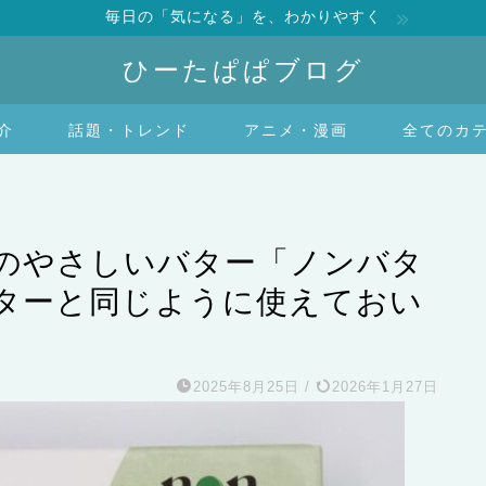
毎日の「気になる」を、わかりやすく
ひーたぱぱブログ
介
話題・トレンド
アニメ・漫画
全てのカ
のやさしいバター「ノンバタ
ターと同じように使えておい
2025年8月25日
/
2026年1月27日