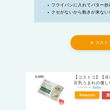
フライパンに入れてバター炒
クセがないから飽きが来ない
➤ コス
【コストコ】【冷
豆乳うまれの優し
created by
Rinker
Amazon