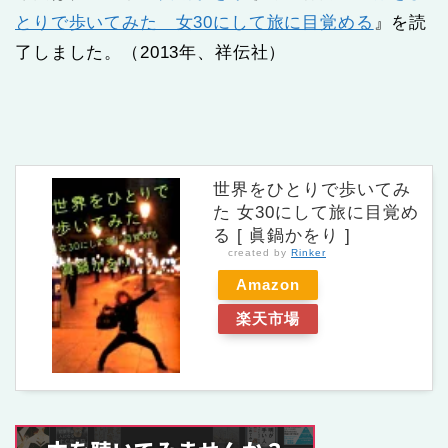
とりで歩いてみた 女30にして旅に目覚める
』を読
了しました。（2013年、祥伝社）
世界をひとりで歩いてみ
た 女30にして旅に目覚め
る [ 眞鍋かをり ]
created by
Rinker
Amazon
楽天市場