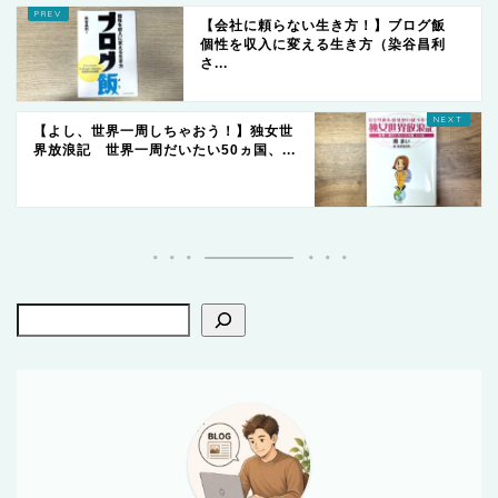
【会社に頼らない生き方！】ブログ飯
個性を収入に変える生き方（染谷昌利
さ...
【よし、世界一周しちゃおう！】独女世
界放浪記 世界一周だいたい50ヵ国、...