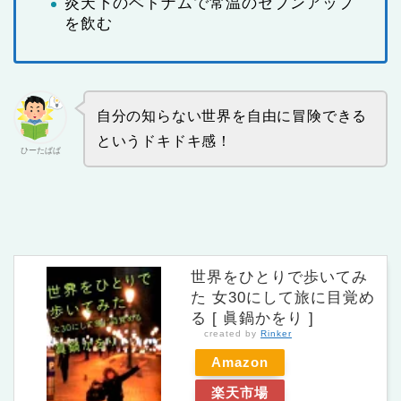
炎天下のベトナムで常温のセブンアップ
を飲む
自分の知らない世界を自由に冒険できる
というドキドキ感！
ひーたぱぱ
世界をひとりで歩いてみ
た 女30にして旅に目覚め
る [ 眞鍋かをり ]
created by
Rinker
Amazon
楽天市場