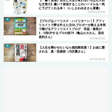
【『書く習慣』自分と人生が変わるいちばん大切
な文章力】書いて発信することのハードルを一気
に下げてくれる本！（いしかわゆきさん著書）
2023年12月26日
本
【ブログはノーリスク・ハイリターン！】アフィ
リエイトで夢を叶えた元OLブロガーが教える本気
で稼げるアフィリエイトブログ 収益・集客が
1．5倍UPするプロの技79（亀山ルカさん、染谷
昌利さん）
2025年6月4日
本
【人生を輝かせたいなら個別株投資！】お金に愛
される 真・投資術（与沢翼さん）
2025年6月3日