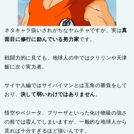
ネタキャラ扱いされがちなヤムチャですが、実は
真
面目に修行に励んでいる努力家
です。
戦闘力的に見ても、地球人の中ではクリリンや天津
飯に次ぐ実力者。
サイヤ人編ではサイバイマンとは互角の勝負をして
おり、
決して弱いわけではありません
。
悟空やベジータ、フリーザといった化け物級の強さ
の前では霞んでしまいますが、一般的な地球人から
見れば十分すぎるほど強いんです。