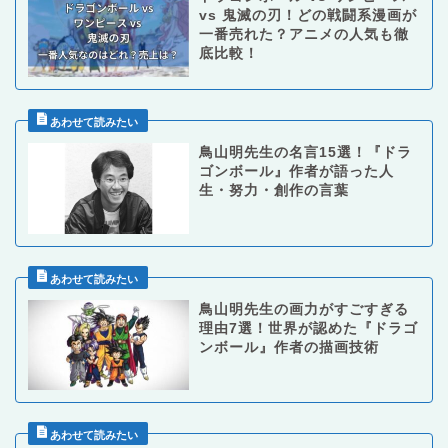
vs 鬼滅の刃！どの戦闘系漫画が
一番売れた？アニメの人気も徹
底比較！
鳥山明先生の名言15選！『ドラ
ゴンボール』作者が語った人
生・努力・創作の言葉
鳥山明先生の画力がすごすぎる
理由7選！世界が認めた『ドラゴ
ンボール』作者の描画技術