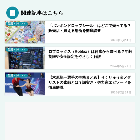
関連記事はこちら
話題・トレンド
「ボンボンドロップシール」はどこで売ってる？
販売店・買える場所を徹底調査
2026年5月14日
話題・トレンド
ロブロックス（Roblox）は何歳から遊べる？年齢
制限や安全設定をやさしく解説
2026年5月27日
話題・トレンド
【木原龍一選手の性格まとめ】りくりゅう金メダ
リストの素顔とは？誠実さ・努力家エピソードを
徹底解説
2026年2月24日