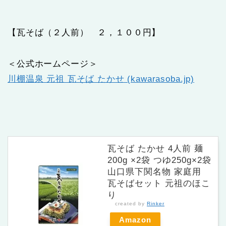
【瓦そば（２人前） ２，１００円】
＜公式ホームページ＞
川棚温泉 元祖 瓦そば たかせ (kawarasoba.jp)
瓦そば たかせ 4人前 麺
200g ×2袋 つゆ250g×2袋
山口県下関名物 家庭用
瓦そばセット 元祖のほこ
り
created by
Rinker
Amazon