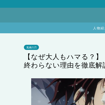
人物紹
鬼滅の刃
【なぜ大人もハマる？】
終わらない理由を徹底解