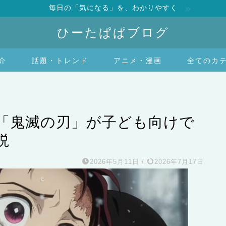
毎日の「気になる」を、わかりやすく
ひーたぱぱブログ
介
話題・トレンド
アニメ・漫画
全てのカ
「鬼滅の刃」が子ども向けで
説
2026年5月11日
/
2026年7月17日