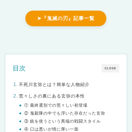
➤『鬼滅の刃』記事一覧
目次
CLOSE
不死川玄弥とは？簡単な人物紹介
荒々しさの裏にある玄弥の本性
① 最終選別での荒々しい初登場
② 鬼殺隊の中でも浮いた存在だった玄弥
③ 銃を使うという異端の戦闘スタイル
④ 口は悪いが情に厚い一面