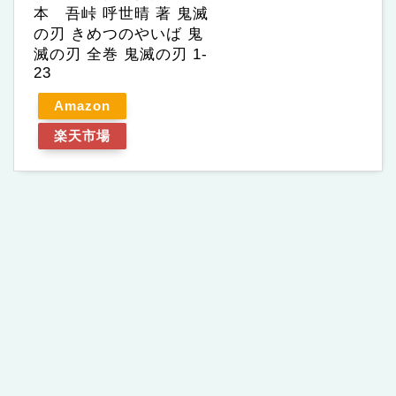
本 吾峠 呼世晴 著 鬼滅
の刃 きめつのやいば 鬼
滅の刃 全巻 鬼滅の刃 1-
23
Amazon
楽天市場