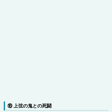
⑯ 上弦の鬼との死闘