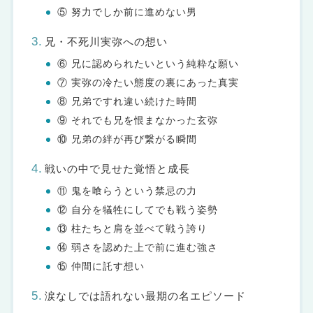
⑤ 努力でしか前に進めない男
兄・不死川実弥への想い
⑥ 兄に認められたいという純粋な願い
⑦ 実弥の冷たい態度の裏にあった真実
⑧ 兄弟ですれ違い続けた時間
⑨ それでも兄を恨まなかった玄弥
⑩ 兄弟の絆が再び繋がる瞬間
戦いの中で見せた覚悟と成長
⑪ 鬼を喰らうという禁忌の力
⑫ 自分を犠牲にしてでも戦う姿勢
⑬ 柱たちと肩を並べて戦う誇り
⑭ 弱さを認めた上で前に進む強さ
⑮ 仲間に託す想い
涙なしでは語れない最期の名エピソード