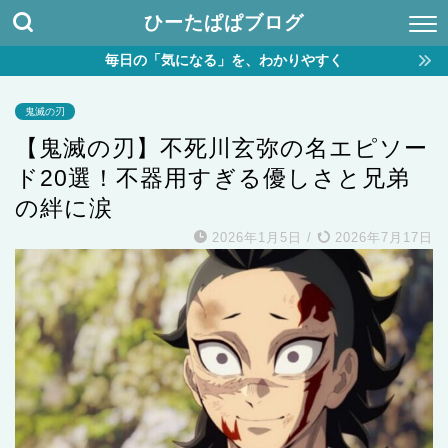
ひーたぱぱブログ
毎日の「気になる」を、わかりやすく
鬼滅の刃
【鬼滅の刃】不死川玄弥の名エピソー
ド20選！不器用すぎる優しさと兄弟
の絆に涙
2026年1月5日
/
2026年7月17日