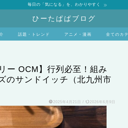
毎日の「気になる」を、わかりやすく
ひーたぱぱブログ
介
話題・トレンド
アニメ・漫画
全てのカ
リー OCM】行列必至！組み
ズのサンドイッチ（北九州市
2025年4月21日
/
2026年6月9日