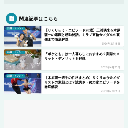
関連記事はこちら
話題・トレンド
【りくりゅう・エピソード20選】三浦璃来＆木原
龍一の素顔と感動秘話。ミラノ五輪金メダルの裏
側まで徹底解説
2026年2月18日
話題・トレンド
「ポケとも」は一人暮らしにおすすめ？実際のメ
リット・デメリットを解説
2026年4月23日
話題・トレンド
【木原龍一選手の性格まとめ】りくりゅう金メダ
リストの素顔とは？誠実さ・努力家エピソードを
徹底解説
2026年2月24日