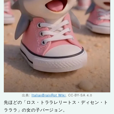
出典:
ItalianBrainRot Wiki
, CC-BY-SA 4.0
先ほどの「ロス・トララレリートス・ディセン・ト
ラララ」の女の子バージョン。