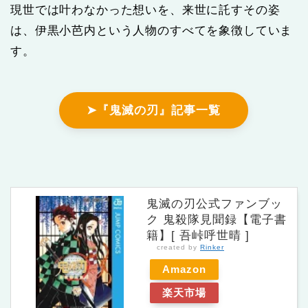
現世では叶わなかった想いを、来世に託すその姿
は、伊黒小芭内という人物のすべてを象徴していま
す。
➤『鬼滅の刃』記事一覧
鬼滅の刃公式ファンブッ
ク 鬼殺隊見聞録【電子書
籍】[ 吾峠呼世晴 ]
created by
Rinker
Amazon
楽天市場