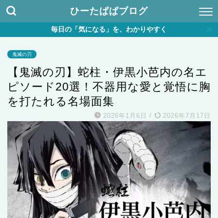
ひーたぱぱブログ
毎日の「気になる」を、わかりやすく
鬼滅の刃
【鬼滅の刃】蛇柱・伊黒小芭内の名エ
ピソード20選！不器用な愛と覚悟に胸
を打たれる名場面集
2026年1月6日
/
2026年7月17日