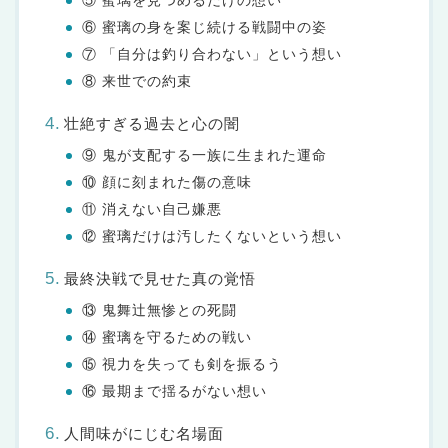
⑤ 蜜璃を見つめるだけの想い
⑥ 蜜璃の身を案じ続ける戦闘中の姿
⑦ 「自分は釣り合わない」という想い
⑧ 来世での約束
壮絶すぎる過去と心の闇
⑨ 鬼が支配する一族に生まれた運命
⑩ 顔に刻まれた傷の意味
⑪ 消えない自己嫌悪
⑫ 蜜璃だけは汚したくないという想い
最終決戦で見せた真の覚悟
⑬ 鬼舞辻無惨との死闘
⑭ 蜜璃を守るための戦い
⑮ 視力を失っても剣を振るう
⑯ 最期まで揺るがない想い
人間味がにじむ名場面