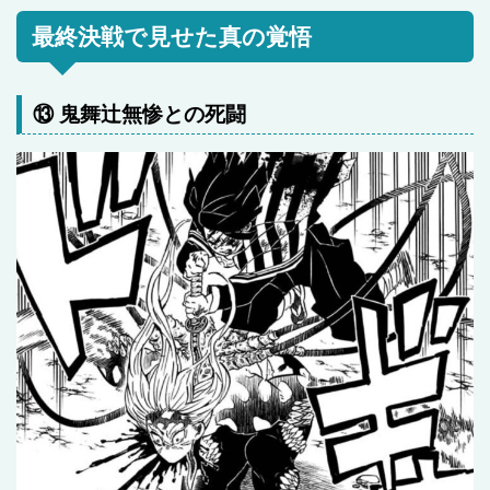
最終決戦で見せた真の覚悟
⑬ 鬼舞辻無惨との死闘