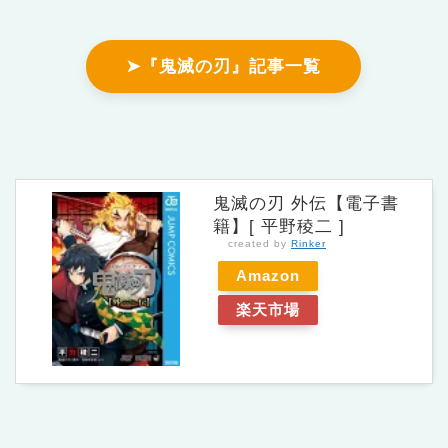
➤『鬼滅の刃』記事一覧
鬼滅の刃 外伝【電子書
籍】[ 平野稜二 ]
created by
Rinker
Amazon
楽天市場