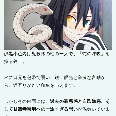
伊黒小芭内は鬼殺隊の柱の一人で、「蛇の呼吸」を
操る剣士。
常に口元を包帯で覆い、鋭い眼光と辛辣な言動か
ら、近寄りがたい印象を与えます。
しかしその内面には、
過去の罪悪感と自己嫌悪、そ
して甘露寺蜜璃への一途すぎる想い
が渦巻いていま