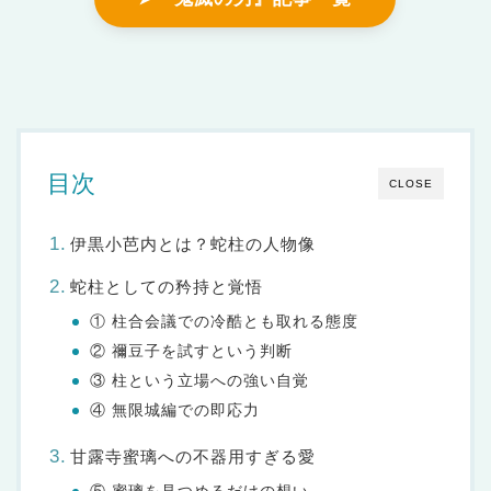
目次
CLOSE
伊黒小芭内とは？蛇柱の人物像
蛇柱としての矜持と覚悟
① 柱合会議での冷酷とも取れる態度
② 禰豆子を試すという判断
③ 柱という立場への強い自覚
④ 無限城編での即応力
甘露寺蜜璃への不器用すぎる愛