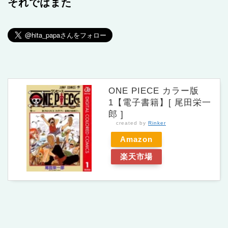
それではまた
ONE PIECE カラー版
1【電子書籍】[ 尾田栄一
郎 ]
created by
Rinker
Amazon
楽天市場