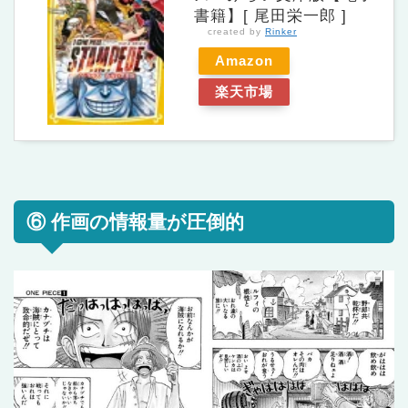
書籍】[ 尾田栄一郎 ]
created by
Rinker
Amazon
楽天市場
⑥ 作画の情報量が圧倒的