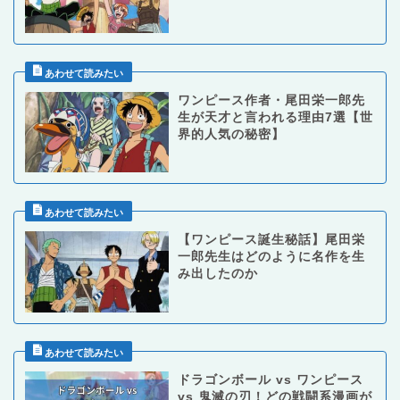
ワンピース作者・尾田栄一郎先
生が天才と言われる理由7選【世
界的人気の秘密】
【ワンピース誕生秘話】尾田栄
一郎先生はどのように名作を生
み出したのか
ドラゴンボール vs ワンピース
vs 鬼滅の刃！どの戦闘系漫画が